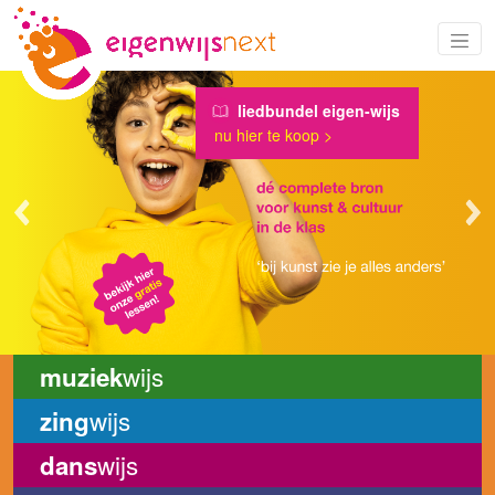
liedbundel eigen-wijs
nu hier te koop >
Previous
Ne
wijs
muziek
wijs
zing
wijs
dans